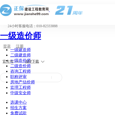
24小时客服电话：010-82333888
一级造价师
登录
注册
一级建造师
二级建造师
一级造价师
官方号
APP下载
二级造价师
咨询工程师
职称评审
房地产估价师
监理工程师
中级安全师
选课中心
招生方案
免费试听