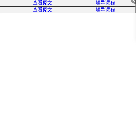
查看原文
辅导课程
查看原文
辅导课程
在
线
客
折
课
服
程
顾
问
叠