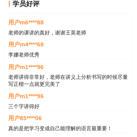
用户m9****66
学员好评
讲的非常易懂
阅卷流程及评分标准
用户m6****88
一级造价师考试阅卷的整个过程是十分严格
老师的课讲的真好，谢谢王英老师
公正的，大致分为以下几个阶段：培训阶段——
评卷阶段——复核阶段
用户m4****68
李娜老师优秀
第一阶段：培训阶段
用户m1****96
培训时间为2天。第1天上午为讲解，下午为
老师讲得非常好，老师在讲义上分析书写的时候尽量
预评卷校核阶段，第2天为模拟评卷。
写正楷一点就更完美了
第1天：每个老师只评一道题，每个专业被
用户m1****96
分成了5个组。上午由负责人进行小组的题目评
分讲解，下午是试评卷和校核阶段。按照早上讲
三个字讲得好
的进行评卷，要求是每题只给90秒时间，评完后
用户85****06
可以看见自己与专家评分之间的差别。每道题目
真的是把学习变成自己能理解的语言最重要！
的总得分和专家给出的分数的差距在2分之内都
算合格，超过就算不合格。