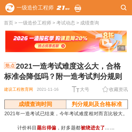
一级造价工程师
首页
>
一级造价工程师
>
考试动态
>
成绩查询
广告
2021一造考试难度这么大，合格
标准会降低吗？附一造考试判分规则
建设工程教育网
2021-11-16
大号
收藏资讯
成绩查询时间
判分规则及合格标准
2021年一造考试已结束，今年考试难度相对而言比较大。
计价科目
题出得偏
，好多题都
被绕进去了
……