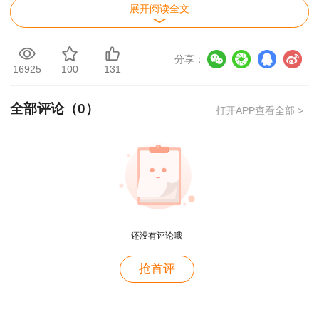
展开阅读全文
分享：
16925
100
131
全部评论（
0
）
打开APP查看全部 >
用户m2****88
一如既往的好
用户m1****68
还没有评论哦
王老师越来越年轻了
用户zh****35
抢首评
接下来给大家介绍一下一造考试的判分规则
王英老师讲的很好
吧！在说判分规则前，我们得首先了解一级造价师
考试题型题量、阅卷流程及评分标准等！