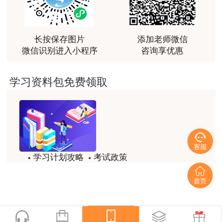
越听越觉得好
此人不能进行接下来的评卷工作。
用户m2****66
第三阶段：复核阶段
非常非常非常非常棒！！!！
长按保存图片
添加老师微信
微信识别进入小程序
咨询享优惠
专家随机从每个人的批改的试卷中抽出10
用户m2****66
份，进行评分，看每个人的评分是否和专家给出
非常非常非常非常棒！！!！
的分数相近，如果有2张以上超过2分。这个人所
学习资料包免费领取
评分的所有试卷全部提出来，重新评分
用户xi****mo
土建计量这门课我听了门金瑞和孙琦两位老师的课
程，感觉各有千秋，正好取长补短助我通过了该门考
一造考试题型题量
试，非常感谢两位老师的课程。
用户xi****mo
学习计划攻略
考试政策
时间是我们通过的保证，没有什么比坚持更有价值，
试题/模拟题
备考精华
听王英老师的土建案例课程就是通过一造考试的最强
后盾没有之一，感谢王英老师。
一键领取
用户xi****mo