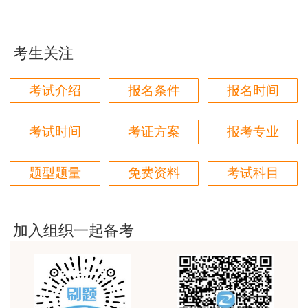
用户m1****88
第2天：进行全天预评卷，改卷时间7个小
太喜欢王英老师了
时，上午三小时，下午四个小时。一天要改300
考生关注
用户m5****68
份，当天改完后，电脑自动给出每个人当天和专
家对比不合格的试卷数，如果超过了15张，此人
平台历史购买的课程，老师讲的多非常好
考试介绍
报名条件
报名时间
不能进入下阶段的正式评卷工作。大约有7成人
用户m2****68
进入下阶段的正式评卷工作。
老师讲的很细致很认真，课件准备充分也非常有耐
考试时间
考证方案
报考专业
第二阶段：评卷阶段
心，听了老师的课很有收获，谢谢老师的付出和努
力。
题型题量
免费资料
考试科目
具体流程同培训阶段情况一致，唯一变化的
用户m0****88
是每张试卷被不同的人改2遍，如果2个人给出的
得分相差超过2分，这张试卷将会被电脑甩出
最棒的预习课
去，给小组负责人进行评卷。如果没有超过2
加入组织一起备考
用户m2****66
分，电脑就直接取2人的平均分。
越听越觉得好
为了确保质量，每人每天误差超过2分的试
卷不能超过15份，超过第一次停止改卷一天时
用户m2****66
间，进行培训阶段第2天的工作，第二次超过，