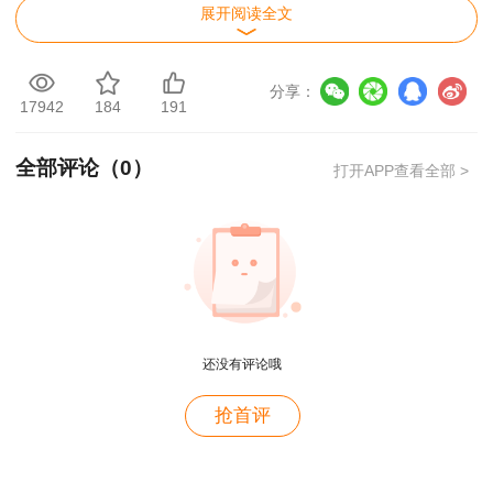
展开阅读全文
分享：
17942
184
191
一造考后交流群
一造考后估分
全部评论（
0
）
打开APP查看全部 >
用户m2****88
还没有评论哦
一如既往的好
用户m1****68
抢首评
王老师越来越年轻了
用户zh****35