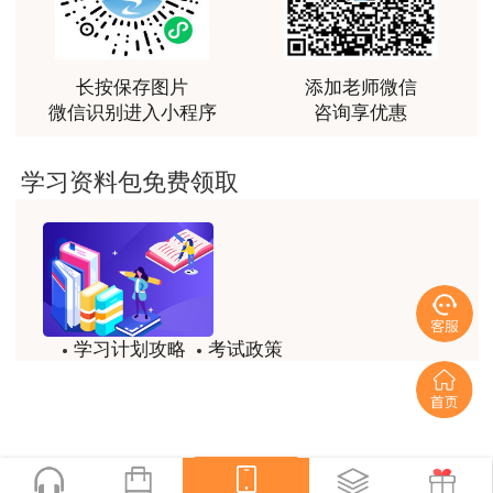
越听越觉得好
用户m2****66
越听越觉得好
长按保存图片
添加老师微信
微信识别进入小程序
咨询享优惠
用户m2****66
非常非常非常非常棒！！!！
学习资料包免费领取
用户m2****66
非常非常非常非常棒！！!！
用户xi****mo
土建计量这门课我听了门金瑞和孙琦两位老师的课
学习计划攻略
考试政策
程，感觉各有千秋，正好取长补短助我通过了该门考
试，非常感谢两位老师的课程。
试题/模拟题
备考精华
用户xi****mo
一键领取
时间是我们通过的保证，没有什么比坚持更有价值，
听王英老师的土建案例课程就是通过一造考试的最强