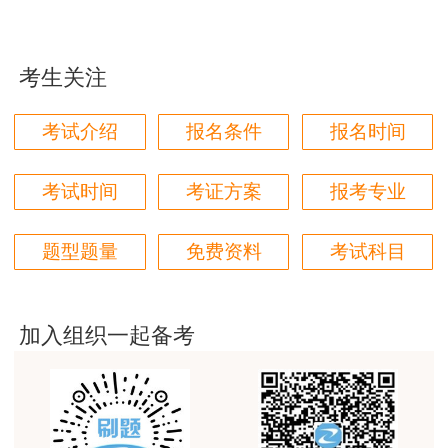
用户85****06
真的是把学习变成自己能理解的语言最重要！
考生关注
用户m1****88
太喜欢王英老师了
考试介绍
报名条件
报名时间
用户m5****68
平台历史购买的课程，老师讲的多非常好
考试时间
考证方案
报考专业
用户m2****68
题型题量
免费资料
考试科目
老师讲的很细致很认真，课件准备充分也非常有耐
心，听了老师的课很有收获，谢谢老师的付出和努
力。
加入组织一起备考
用户m0****88
最棒的预习课
用户m2****66