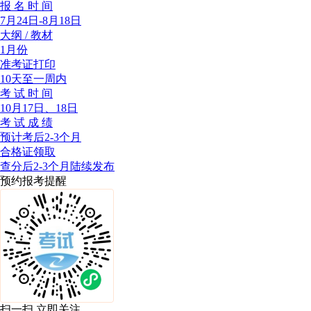
报 名 时 间
7月24日-8月18日
大纲 / 教材
1月份
准考证打印
10天至一周内
考 试 时 间
10月17日、18日
考 试 成 绩
预计考后2-3个月
合格证领取
查分后2-3个月陆续发布
预约报考提醒
扫一扫 立即关注