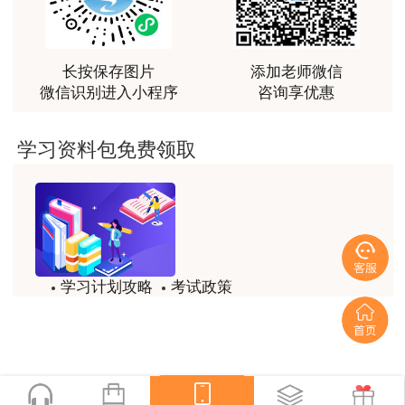
力。
用户m0****88
最棒的预习课
长按保存图片
添加老师微信
微信识别进入小程序
咨询享优惠
用户m2****66
越听越觉得好
学习资料包免费领取
用户m2****66
越听越觉得好
用户m2****66
非常非常非常非常棒！！!！
学习计划攻略
考试政策
用户m2****66
试题/模拟题
备考精华
非常非常非常非常棒！！!！
一键领取
用户xi****mo
土建计量这门课我听了门金瑞和孙琦两位老师的课