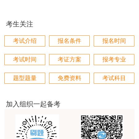
老师讲得非常好，老师在讲义上分析书写的时候尽量
写正楷一点就更完美了
考生关注
用户m1****96
三个字讲得好
考试介绍
报名条件
报名时间
用户85****06
真的是把学习变成自己能理解的语言最重要！
考试时间
考证方案
报考专业
用户m1****88
题型题量
免费资料
考试科目
太喜欢王英老师了
用户m5****68
平台历史购买的课程，老师讲的多非常好
加入组织一起备考
用户m2****68
老师讲的很细致很认真，课件准备充分也非常有耐
心，听了老师的课很有收获，谢谢老师的付出和努