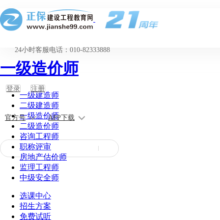
24小时客服电话：010-82333888
一级造价师
登录
注册
一级建造师
二级建造师
一级造价师
官方号
APP下载
二级造价师
咨询工程师
职称评审
房地产估价师
监理工程师
中级安全师
选课中心
招生方案
免费试听