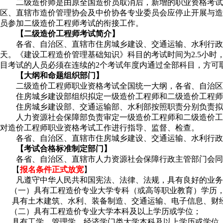
二级造价师是由原全国造价员取消后，新增的职业资格考试
区、直辖市造价管理协会及中价协各专业委员会应停止开展与造
员参加二级造价工程师考试的衔接工作。
【二级造价工程师考试简介】
各省、自治区、直辖市住房城乡建设、交通运输、水利行政
天。《建设工程造价管理基础知识》科目的考试时间为2.5小时
目考试的人员必须在连续的2个考试年度内通过全部科目，方可
【大纲和命题组织部门】
二级造价工程师职业资格考试全国统一大纲，各省、自治
住房城乡建设部组织拟定一级造价工程师和二级造价工程师
住房城乡建设部、交通运输部、水利部按照职责分别负责拟
人力资源社会保障部负责审定一级造价工程师和二级造价工
对造价工程师职业资格考试工作进行指导、监督、检查。
各省、自治区、直辖市住房城乡建设、交通运输、水利行政
【考试合格标准制定部门】
各省、自治区、直辖市人力资源社会保障行政主管部门会同
【
报名条件正式放宽
】
凡遵守中华人民共和国宪法、法律、法规，具有良好的业务
（一）具有工程造价专业大学专科（或高等职业教育）学历，
具有土木建筑、水利、装备制造、交通运输、电子信息、财经
（二）具有工程造价专业大学本科及以上学历或学位；
具有工学、管理学、经济学门类大学本科及以上学历或学位，