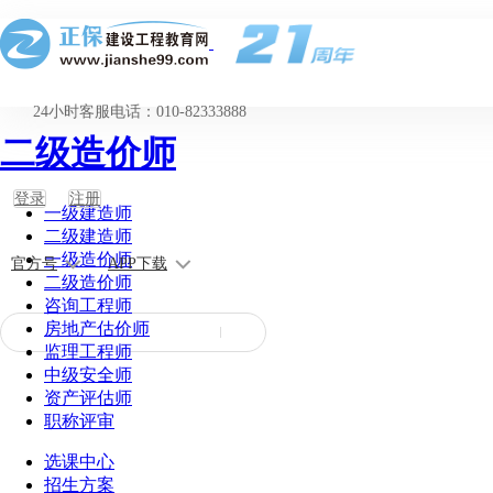
24小时客服电话：010-82333888
二级造价师
登录
注册
一级建造师
二级建造师
一级造价师
官方号
APP下载
二级造价师
咨询工程师
房地产估价师
监理工程师
中级安全师
资产评估师
职称评审
选课中心
招生方案