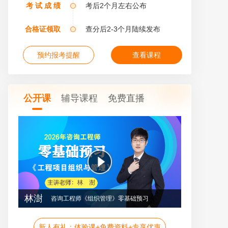
考 试 成 绩
考后2个月左右公布
合格证领取
查分后2-3个月陆续发布
预约报考提醒
查看课程
公开课
辅导课程
免费直播
林澍
咨询工程师《组织管理》零基础预习
免费试听
新人有礼：体验课+免费资料+专享优惠