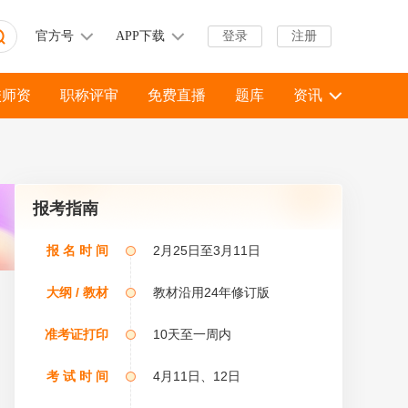
官方号
APP下载
登录
注册
校师资
职称评审
免费直播
题库
资讯
报考指南
报 名 时 间
2月25日至3月11日
大纲 / 教材
教材沿用24年修订版
高级工程师职称评审
2026年咨询工程师课程全新升级！
准考证打印
10天至一周内
考 试 时 间
4月11日、12日