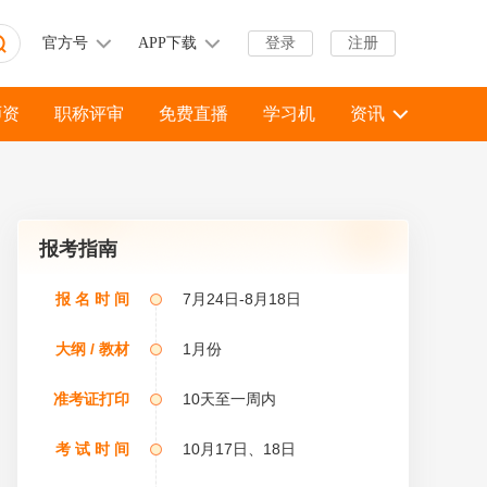
官方号
APP下载
登录
注册
师资
职称评审
免费直播
学习机
资讯
报考指南
报 名 时 间
7月24日-8月18日
大纲 / 教材
1月份
准考证打印
10天至一周内
考 试 时 间
10月17日、18日