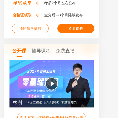
考 试 成 绩
考后2个月左右公布
合格证领取
查分后2-3个月陆续发布
预约报考提醒
查看课程
公开课
辅导课程
免费直播
林澍
咨询工程师《组织管理》零基础预习
免费试听
新人有礼：体验课+免费资料+专享优惠