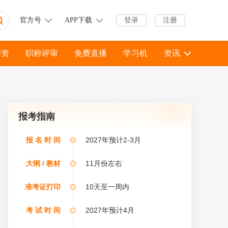
官方号
APP下载
登录
注册
师资
职称评审
免费直播
学习机
资讯
报考指南
报 名 时 间
2027年预计2-3月
大纲 / 教材
11月份左右
准考证打印
10天至一周内
考 试 时 间
2027年预计4月