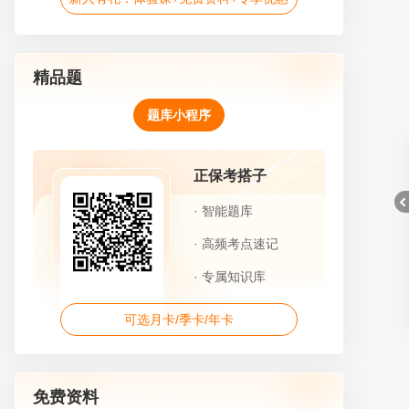
精品题
题库小程序
正保考搭子
· 智能题库
· 高频考点速记
· 专属知识库
折
可选月卡/季卡/年卡
免费资料