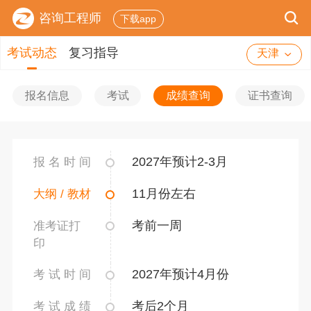
咨询工程师
下载app
考试动态
复习指导
天津
报名信息
考试
成绩查询
证书查询
2027年预计2-3月
报 名 时 间
11月份左右
大纲 / 教材
考前一周
准考证打
印
2027年预计4月份
考 试 时 间
考后2个月
考 试 成 绩