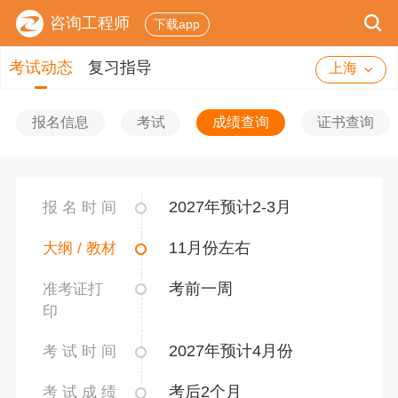
咨询工程师
下载app
考试动态
复习指导
上海
报名信息
考试
成绩查询
证书查询
2027年预计2-3月
报 名 时 间
11月份左右
大纲 / 教材
考前一周
准考证打
印
2027年预计4月份
考 试 时 间
考后2个月
考 试 成 绩