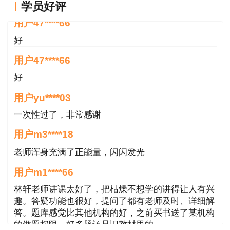
用户47****66
学员好评
好
用户47****66
好
用户yu****03
一次性过了，非常感谢
用户m3****18
老师浑身充满了正能量，闪闪发光
用户m1****66
林轩老师讲课太好了，把枯燥不想学的讲得让人有兴
趣。答疑功能也很好，提问了都有老师及时、详细解
答。题库感觉比其他机构的好，之前买书送了某机构
的做题权限，好多题还是旧教材里的
用户m2****68