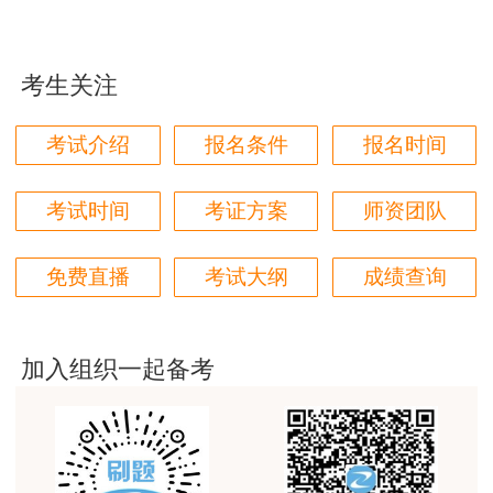
jiangdehenhao,verygood
用户m4****68
考生关注
本门课程老师讲的很细致，每个章节都讲到位了。特
别是财务评价那个章节，深入浅出，强化训练，效果
考试介绍
报名条件
报名时间
很好。
用户m4****68
考试时间
考证方案
师资团队
林轩老师讲得好，复杂的知识讲的深入浅出，能够听
得懂。简答题总结的也很到位。
免费直播
考试大纲
成绩查询
用户m5****88
全网咨询考试讲课最好的老师，我们同事好几个都是
听他的课过的！
加入组织一起备考
用户m9****18
客户回复迅速，热心解答，购买体验很不错。
用户m2****88