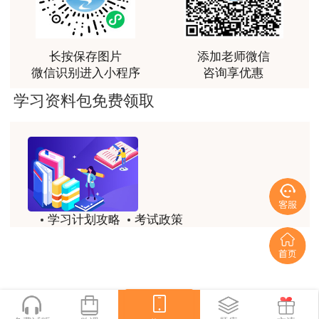
讲得好
用户m0****66
长按保存图片
添加老师微信
林老师讲得非常好！
微信识别进入小程序
咨询享优惠
用户m8****66
学习资料包免费领取
非常好的开学破冰讲义！认真对待，无限可能!
用户c2****r6
林轩老师是一个好老师，给我留下了深刻的影响
用户m1****88
学习计划攻略
考试政策
冲着林轩老师过来买的课程，没时间学，就看了冲刺
和重点资料稳稳过
历年试题
备考精华
用户m0****66
一键领取
林轩老师讲课实战型太强了，超级喜欢