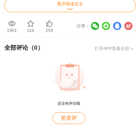
展开阅读全文
（1）项目团队中各成员无后顾之忧；
（2）各职能部门可以在本部门工作任务与项
分享：
1901
116
259
目工作任务的平衡中去安排力量；
（3）当项目工作全部由某一职能部门负责
全部评论（
0
）
打开APP查看全部 >
时，项目的人员管理与使用变得更为简单，使之具
有更大的灵活性；
（4）项目团队的成员有同一部门的专业人员
作技术支撑，有利于项目专业技术问题的解决；
还没有评论哦
（5）有利于公司项目发展与管理的连续性。
用户c6****l7
抢首评
推荐阅读
就是冲着林老师而来~~哈哈哈
咨询工程师免费资料下载>>