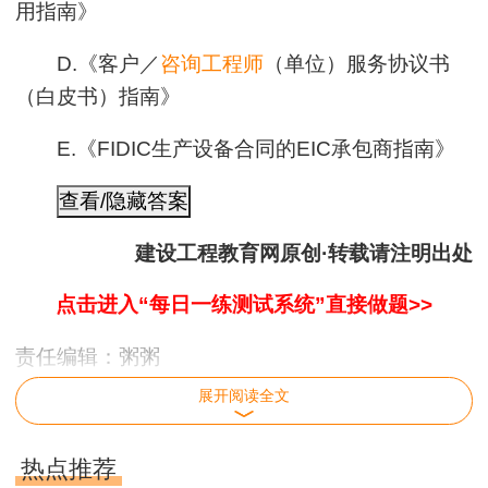
用指南》
D.《客户／
咨询工程师
（单位）服务协议书
（白皮书）指南》
E.《FIDIC生产设备合同的EIC承包商指南》
建设工程教育网原创·转载请注明出处
点击进入“每日一练测试系统”直接做题>>
责任编辑：粥粥
咨询工程师进入备考阶段，网校总结多年成功
展开阅读全文
辅导经验，从学员实际需求出发，结合咨询工程师
考试命题规律、重点、难点，融入先进的教学理
热点推荐
念，推出全新个性化班次，学习刻不容缓！加入我