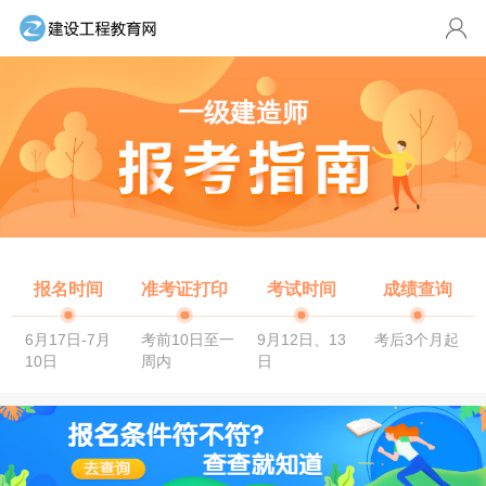
一级建造师
报名时间
准考证打印
考试时间
成绩查询
6月17日-7月
考前10日至一
9月12日、13
考后3个月起
10日
周内
日