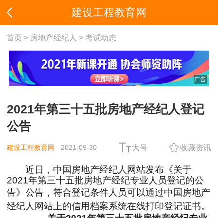
建设工程教育网
首页
>
房地产经纪人
>
考试动态
广告
2021年第三十五批房地产经纪人登记
公告
建设工程教育网
2021-09-30
大号
收藏资讯
近日，中国房地产经纪人网站发布《关于
2021年第三十五批房地产经纪专业人员登记的公
告》公告，符合登记条件人员
可以通过中国房地产
经纪人网站上的信用档案系统在线打印登记证书
。