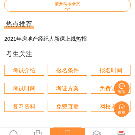
展开阅读全文
14:00-16:30
房地产经纪职业导论
10月24日
热点推荐
09:00-11:30
房地产经纪专业基础
2021年房地产经纪人新课上线热招
14:00-16:30
房地产经纪业务操作
考生关注
云南2021年下半年房地产经纪人考试范围：
考试介绍
报名条件
报名时间
考试范围为《全国房地产经纪人职业资格考试
大纲（2020）》所确定的范围。
考试时间
考证方案
免费试听
推荐阅读：
复习资料
免费直播
网校老师
2021年下半年房地产经纪专业人员职业资格
考试有关问题的通知>>