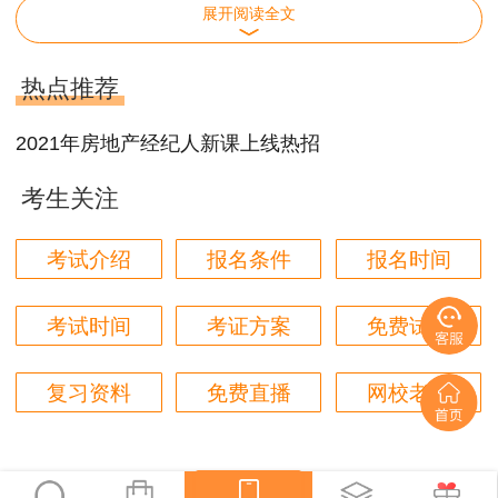
10月24日
展开阅读全文
09:00-11:30
房地产经纪专业基础
热点推荐
14:00-16:30
房地产经纪业务操作
2021年房地产经纪人新课上线热招
四川2021年下半年房地产经纪人考试范围：
考生关注
考试范围为《全国房地产经纪人职业资格考试
大纲（2020）》所确定的范围。
考试介绍
报名条件
报名时间
四川2021年下半年房地产经纪人考试方式：
考试时间
考证方案
免费试听
房地产经纪人职业资格考试采用闭卷、计算机
化考试（简称机考），即在计算机终端获取试题、
复习资料
免费直播
网校老师
作答并提交答题结果。
推荐阅读：