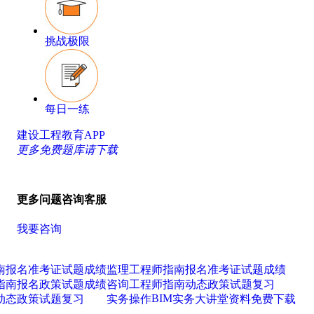
挑战极限
每日一练
建设工程教育APP
更多免费题库请下载
更多问题咨询客服
我要咨询
南
报名
准考证
试题
成绩
监理工程师
指南
报名
准考证
试题
成绩
指南
报名
政策
试题
成绩
咨询工程师
指南
动态
政策
试题
复习
BIM
动态
政策
试题
复习
实务操作
实务大讲堂
资料免费下载