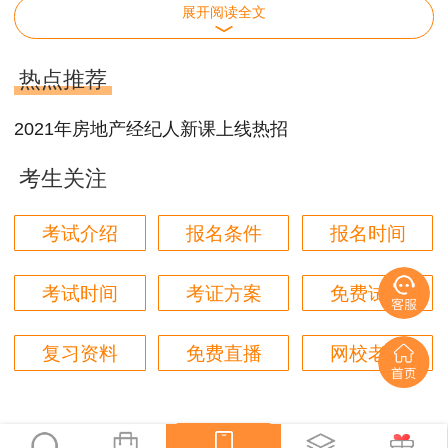
福建2021年下半年房地产经纪人考试时间：
展开阅读全文
10月23日
热点推荐
09:00-11:30
房地产交易制度政策
2021年房地产经纪人新课上线热招
14:00-16:30
房地产经纪职业导论
考生关注
10月24日
考试介绍
报名条件
报名时间
09:00-11:30
房地产经纪专业基础
考试时间
考证方案
免费试听
14:00-16:30
房地产经纪业务操作
福建2021年下半年房地产经纪人考试方式：
复习资料
免费直播
网校老师
房地产经纪人职业资格考试采用闭卷、计算机
化考试（简称机考），即在计算机终端获取试题、