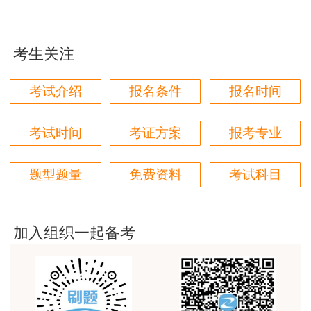
用户m1****96
三个字讲得好
考生关注
用户85****06
真的是把学习变成自己能理解的语言最重要！
考试介绍
报名条件
报名时间
用户m1****88
太喜欢王英老师了
考试时间
考证方案
报考专业
用户m5****68
题型题量
免费资料
考试科目
平台历史购买的课程，老师讲的多非常好
用户m2****68
老师讲的很细致很认真，课件准备充分也非常有耐
加入组织一起备考
心，听了老师的课很有收获，谢谢老师的付出和努
力。
用户m0****88