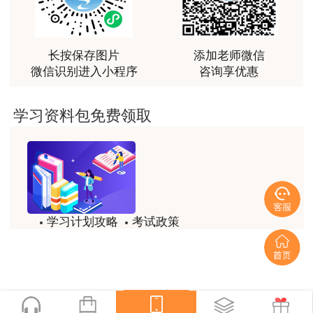
最棒的预习课
用户m2****66
越听越觉得好
长按保存图片
添加老师微信
微信识别进入小程序
咨询享优惠
用户m2****66
越听越觉得好
学习资料包免费领取
用户m2****66
非常非常非常非常棒！！!！
用户m2****66
非常非常非常非常棒！！!！
学习计划攻略
考试政策
用户xi****mo
试题/模拟题
备考精华
土建计量这门课我听了门金瑞和孙琦两位老师的课
程，感觉各有千秋，正好取长补短助我通过了该门考
一键领取
试，非常感谢两位老师的课程。