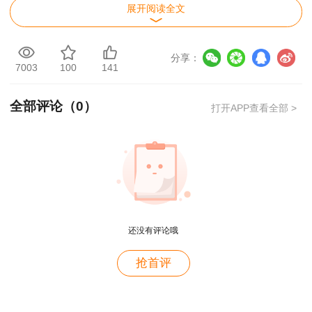
展开阅读全文
分享：
7003
100
141
全部评论（
0
）
打开APP查看全部 >
用户m2****88
还没有评论哦
一如既往的好
用户m1****68
抢首评
王老师越来越年轻了
用户zh****35