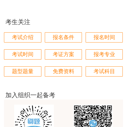
用户85****06
真的是把学习变成自己能理解的语言最重要！
考生关注
用户m1****88
太喜欢王英老师了
考试介绍
报名条件
报名时间
用户m5****68
平台历史购买的课程，老师讲的多非常好
考试时间
考证方案
报考专业
用户m2****68
题型题量
免费资料
考试科目
老师讲的很细致很认真，课件准备充分也非常有耐
心，听了老师的课很有收获，谢谢老师的付出和努
力。
加入组织一起备考
用户m0****88
最棒的预习课
用户m2****66