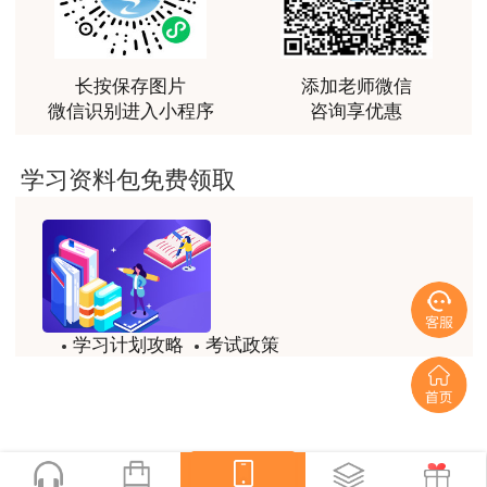
越听越觉得好
用户m2****66
越听越觉得好
长按保存图片
添加老师微信
微信识别进入小程序
咨询享优惠
用户m2****66
非常非常非常非常棒！！!！
学习资料包免费领取
用户m2****66
非常非常非常非常棒！！!！
用户xi****mo
土建计量这门课我听了门金瑞和孙琦两位老师的课
学习计划攻略
考试政策
程，感觉各有千秋，正好取长补短助我通过了该门考
试，非常感谢两位老师的课程。
试题/模拟题
备考精华
用户xi****mo
一键领取
时间是我们通过的保证，没有什么比坚持更有价值，
（网友回忆版）
听王英老师的土建案例课程就是通过一造考试的最强