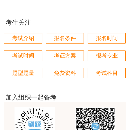
用户85****06
真的是把学习变成自己能理解的语言最重要！
考生关注
用户m1****88
太喜欢王英老师了
考试介绍
报名条件
报名时间
用户m5****68
平台历史购买的课程，老师讲的多非常好
考试时间
考证方案
报考专业
用户m2****68
题型题量
免费资料
考试科目
老师讲的很细致很认真，课件准备充分也非常有耐
心，听了老师的课很有收获，谢谢老师的付出和努
力。
加入组织一起备考
用户m0****88
最棒的预习课
用户m2****66