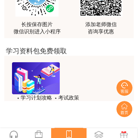
越听越觉得好
用户m2****66
越听越觉得好
长按保存图片
添加老师微信
微信识别进入小程序
咨询享优惠
用户m2****66
非常非常非常非常棒！！!！
学习资料包免费领取
用户m2****66
非常非常非常非常棒！！!！
用户xi****mo
土建计量这门课我听了门金瑞和孙琦两位老师的课
学习计划攻略
考试政策
程，感觉各有千秋，正好取长补短助我通过了该门考
试，非常感谢两位老师的课程。
试题/模拟题
备考精华
用户xi****mo
一键领取
时间是我们通过的保证，没有什么比坚持更有价值，
听王英老师的土建案例课程就是通过一造考试的最强