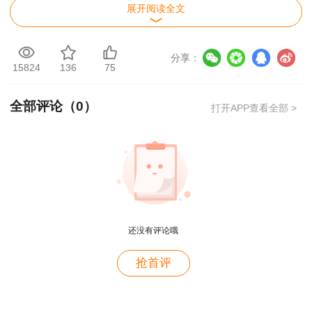
展开阅读全文
一造补考考后交流群
一造补考考后估分
分享：
15824
136
75
全部评论（
0
）
打开APP查看全部 >
用户m2****88
还没有评论哦
一如既往的好
用户m1****68
抢首评
王老师越来越年轻了
用户zh****35