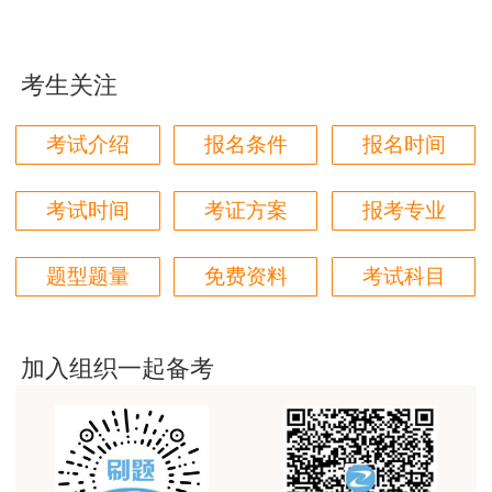
老师讲得非常好，老师在讲义上分析书写的时候尽量
写正楷一点就更完美了
考生关注
用户m1****96
三个字讲得好
考试介绍
报名条件
报名时间
用户85****06
真的是把学习变成自己能理解的语言最重要！
考试时间
考证方案
报考专业
用户m1****88
题型题量
免费资料
考试科目
太喜欢王英老师了
用户m5****68
平台历史购买的课程，老师讲的多非常好
加入组织一起备考
用户m2****68
老师讲的很细致很认真，课件准备充分也非常有耐
心，听了老师的课很有收获，谢谢老师的付出和努