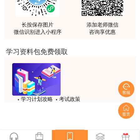
力。
用户m0****88
最棒的预习课
长按保存图片
添加老师微信
微信识别进入小程序
咨询享优惠
用户m2****66
越听越觉得好
学习资料包免费领取
用户m2****66
越听越觉得好
用户m2****66
非常非常非常非常棒！！!！
学习计划攻略
考试政策
用户m2****66
试题/模拟题
备考精华
非常非常非常非常棒！！!！
一键领取
用户xi****mo
土建计量这门课我听了门金瑞和孙琦两位老师的课