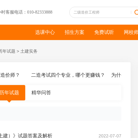
小时客服电话：010-82333888
选课中心
招生方案
免费试听
网校
历年试题
>
土建实务
价师？
二造考试四个专业，哪个更赚钱？
为什么推荐你
历年试题
精华问答
（土建）》试题答案及解析
2022-07-07