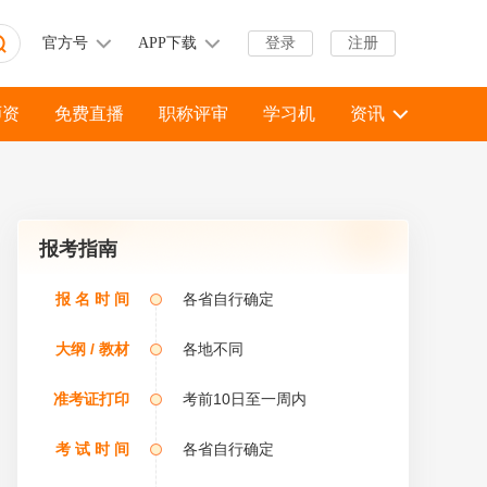
官方号
APP下载
登录
注册
师资
免费直播
职称评审
学习机
资讯
报考指南
报考二级造价师？
报 名 时 间
各省自行确定
大纲 / 教材
各地不同
准考证打印
考前10日至一周内
考 试 时 间
各省自行确定