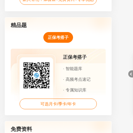
精品题
正保考搭子
正保考搭子
· 智能题库
· 高频考点速记
· 专属知识库
可选月卡/季卡/年卡
折
免费资料