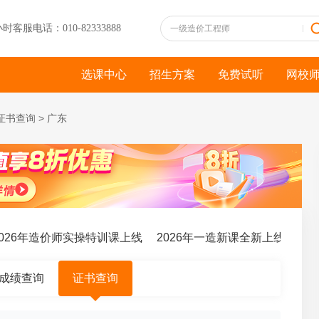
小时客服电话：010-82333888
选课中心
招生方案
免费试听
网校
证书查询
>
广东
26年造价师实操特训课上线
2026年一造新课全新上线
成绩查询
证书查询