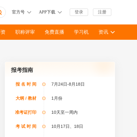
官方号
APP下载
登录
注册
师资
职称评审
免费直播
学习机
资讯
报考指南
报 名 时 间
7月24日-8月18日
大纲 / 教材
1月份
准考证打印
10天至一周内
考 试 时 间
10月17日、18日