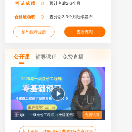
考 试 成 绩
预计考后2-3个月
合格证领取
查分后2-3个月陆续发布
预约报考提醒
查看课程
公开课
辅导课程
免费直播
孙琦
一级造价工程师 《土建计量》
免费试听
新人有礼：体验课+免费资料+专享优惠