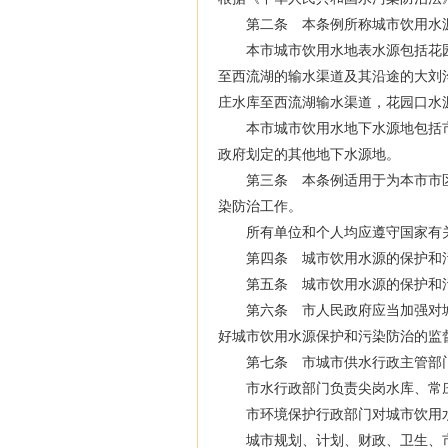
第二条 本条例所称城市饮用水源
本市城市饮用水地表水源包括花园
至西流湖的输水渠道及其沿途的大刘
庄水库至西流湖输水渠道，花园口水
本市城市饮用水地下水源地包括市
费试听
达江
免费试听
齐锡晶
免费
政府划定的其他地下水源地。
第三条 本条例适用于为本市市区
染防治工作。
所有单位和个人均应遵守国家有关
第四条 城市饮用水源的保护和污
第五条 城市饮用水源的保护和污
第六条 市人民政府应当加强对城
好城市饮用水源保护和污染防治的监
第七条 市城市供水行政主管部门
市水行政部门负责尖岗水库、常庄
市环境保护行政部门对城市饮用水
城市规划、计划、财政、卫生、市