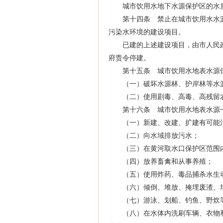
城市饮用水地下水源保护区的水质
第十四条 禁止在城市饮用水水源
污染水环境的建设项目。
已建的上述建设项目，由市人民政
府责令停建。
第十五条 城市饮用水地表水源保
（一）破坏水源林、护岸林等水源
（二）使用剧毒、高毒、高残留
第十六条 城市饮用水地表水源一
（一）新建、改建、扩建有可能污
（二）向水域排放污水；
（三）在黄河取水口保护区范围
（四）放养畜禽和从事养殖；
（五）使用炸药、毒品捕杀水生
（六）倾倒、堆放、掩埋废渣、垃
（七）游泳、划船、钓鱼、野炊等
（八）在水体内洗刷车辆、衣物和