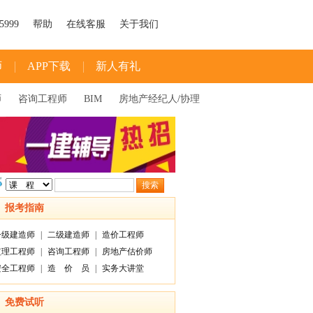
5999
帮助
在线客服
关于我们
师
APP下载
新人有礼
师
咨询工程师
BIM
房地产经纪人
/
协理
报考指南
一级建造师
|
二级建造师
|
造价工程师
监理工程师
|
咨询工程师
|
房地产估价师
安全工程师
|
造 价 员
|
实务大讲堂
免费试听