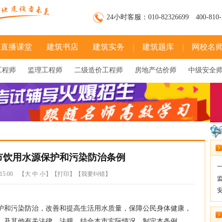
24小时客服：010-82326699 400-810-
直播课堂
建筑书店
建筑实务
建筑题库
网校名
工程师
监理工程师
二级造价工程师
房地产估价师
中级安全
市饮用水源保护和污染防治条例
1 15:00 【
大
中
小
】
【打印】
【我要纠错】
和污染防治，改善和提高生活用水质量，保障公民身体健康，
》及其他有关法律、法规，结合本市实际情况，制定本条例。