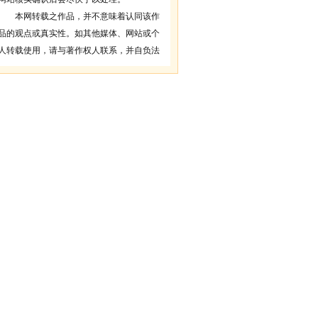
本网转载之作品，并不意味着认同该作
品的观点或真实性。如其他媒体、网站或个
人转载使用，请与著作权人联系，并自负法
律责任。
3、本网站欢迎积极投稿。
1、凡本网注明“来源：建设工程教育
网”的所有作品，版权均属建设工程教育网所
有，未经本网授权不得转载、链接、转贴或
以其他方式使用；已经本网授权的，应在授
权范围内使用，且必须注明“来源：建设工程
教育网”。违反上述声明者，本网将追究其法
律责任。
2、本网部分资料为网上搜集转载，均
尽力标明作者和出处。对于本网刊载作品涉
及版权等问题的，请作者与本网站联系，本
网站核实确认后会尽快予以处理。
本网转载之作品，并不意味着认同该作
品的观点或真实性。如其他媒体、网站或个
人转载使用，请与著作权人联系，并自负法