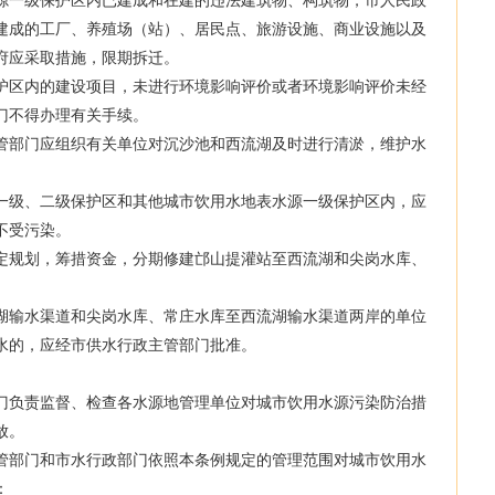
一级保护区内已建成和在建的违法建筑物、构筑物，市人民政
建成的工厂、养殖场（站）、居民点、旅游设施、商业设施以及
府应采取措施，限期拆迁。
区内的建设项目，未进行环境影响评价或者环境影响评价未经
门不得办理有关手续。
部门应组织有关单位对沉沙池和西流湖及时进行清淤，维护水
级、二级保护区和其他城市饮用水地表水源一级保护区内，应
不受污染。
规划，筹措资金，分期修建邙山提灌站至西流湖和尖岗水库、
。
输水渠道和尖岗水库、常庄水库至西流湖输水渠道两岸的单位
水的，应经市供水行政主管部门批准。
负责监督、检查各水源地管理单位对城市饮用水源污染防治措
放。
部门和市水行政部门依照本条例规定的管理范围对城市饮用水
：