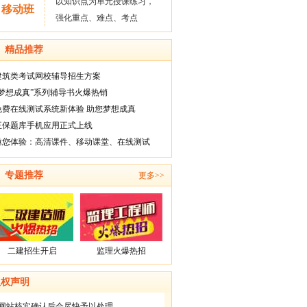
以知识点为单元授课练习，
移动班
强化重点、难点、考点
精品推荐
建筑类考试网校辅导招生方案
“梦想成真”系列辅导书火爆热销
免费在线测试系统新体验 助您梦想成真
正保题库手机应用正式上线
1、凡本网注明“来源：建设工程教育
邀您体验：高清课件、移动课堂、在线测试
网”的所有作品，版权均属建设工程教育网所
有，未经本网授权不得转载、链接、转贴或
专题推荐
更多>>
以其他方式使用；已经本网授权的，应在授
权范围内使用，且必须注明“来源：建设工程
教育网”。违反上述声明者，本网将追究其法
律责任。
2、本网部分资料为网上搜集转载，均
二建招生开启
监理火爆热招
尽力标明作者和出处。对于本网刊载作品涉
及版权等问题的，请作者与本网站联系，本
版权声明
网站核实确认后会尽快予以处理。