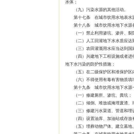
水体；
（九）污染水源的其他活动。
第十七条 在城市饮用水地表水源
第十八条 城市饮用水地下水源各
（一）禁止利用渗坑、渗井、裂隙
（二）人工回灌地下水水质应达到
（三）农田灌溉用水应当达到国家
（四）兴建地下工程设施或者进行
地下水污染的防护性措施；
（五）在二级保护区和准保护区内
（六）不得使用有毒有害物质填埋
第十九条 城市饮用水地下水源一
（一）修建厕所、渗坑、粪坑；
（二）倾倒、堆放或掩埋废渣、垃
（三）修建污水渠道、管道和埋
（四）设置油库、加油站或存放有
（五）埋葬动物尸体、建立墓地