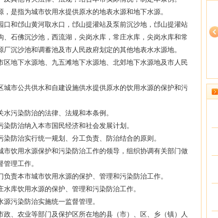
，是指为城市饮用水提供原水的地表水源和地下水源。
口和邙山黄河取水口，邙山提灌站及泵前沉沙地，邙山提灌站
沟、石佛沉沙池，西流湖，尖岗水库，常庄水库，尖岗水库和常
源厂沉沙池和调蓄池及市人民政府划定的其他地表水水源地。
区地下水源地、九五滩地下水源地、北郊地下水源地及市人民
试听
王英
免费试听
丰景春
免费试
城市公共供水和自建设施供水提供原水的饮用水源的保护和污
水污染防治的法律、法规和本条例。
染防治纳入本市国民经济和社会发展计划。
染防治实行统一规划、分工负责、防治结合的原则。
市饮用水源保护和污染防治工作的领导，组织协调有关部门做
督管理工作。
负责本市城市饮用水源的保护、管理和污染防治工作。
水库饮用水源的保护、管理和污染防治工作。
源污染防治实施统一监督管理。
政、农业等部门及保护区所在地的县（市）、区、乡（镇）人