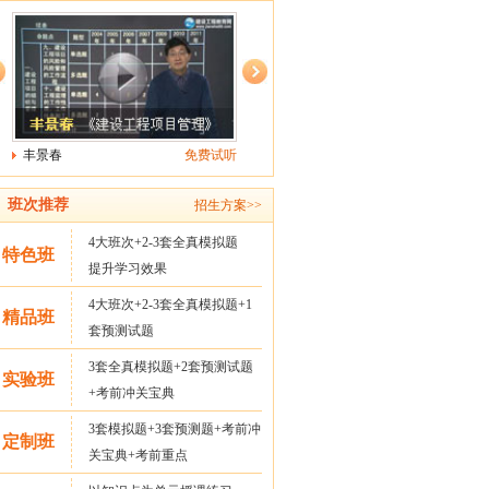
听
李娜
免费试听
达江
免费试听
班次推荐
招生方案>>
4大班次+2-3套全真模拟题
特色班
提升学习效果
4大班次+2-3套全真模拟题+1
精品班
套预测试题
3套全真模拟题+2套预测试题
实验班
+考前冲关宝典
3套模拟题+3套预测题+考前冲
定制班
关宝典+考前重点