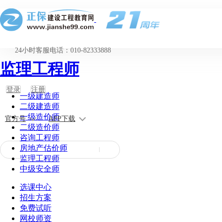
24小时客服电话：010-82333888
监理工程师
登录
注册
一级建造师
二级建造师
一级造价师
官方号
APP下载
二级造价师
咨询工程师
房地产估价师
监理工程师
中级安全师
选课中心
招生方案
免费试听
网校师资