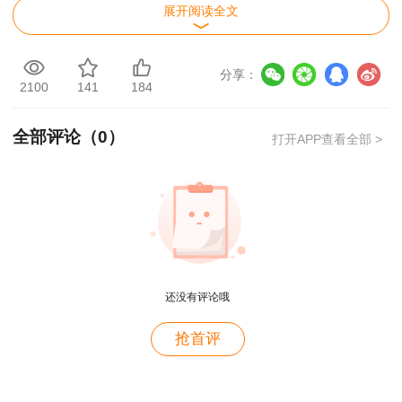
展开阅读全文
（4）特殊作业安全技术。运用特殊作业管理
相关技术和标准，识别动火、进入受限空间、盲板
分享：
抽堵等高风险特殊作业过程中的危险、有害因素，
2100
141
184
辨识特殊作业环节安全风险，制定相应安全技术措
全部评论（
0
）
打开APP查看全部 >
施。
（5）化学品储运安全技术。运用危险化学品
相关技术和标准，辨识危险化学品包装、储存、装
卸、运输作业过程中的安全风险，制定相应安全技
术措施。
还没有评论哦
（6）化工过程控制和检测技术。运用可燃、
用户m9****68
有毒气体检测、报警系统的相关技术和标准，对装
抢首评
置的可燃、有毒气体检测、报警系统的设置进行审
满意
核并提出意见，掌握紧急停车系统（ESD）、化
用户c3****b4