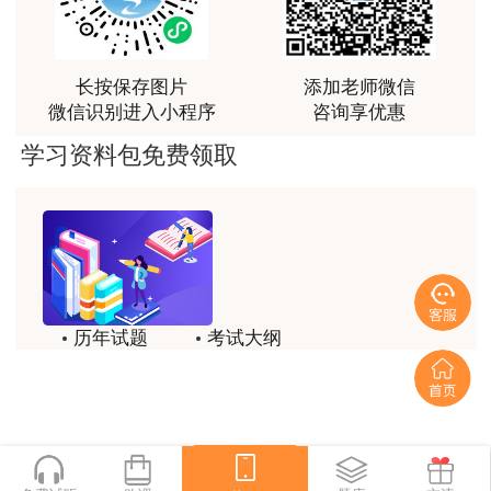
富生动。
点击群号进入，即可领取
哦~
免费学习资料
用户m3****68
2019中级安全工程师报考群：
399868582
课程清晰易懂，便于记忆，老师重难点讲解也很清晰
长按保存图片
添加老师微信
微信识别进入小程序
咨询享优惠
学习
交流群1：
625140409
群2：
625892026
群
用户we****66
3：
677691735
群4：
677692275
学习资料包免费领取
跟着老师学习理解的特别快，比自己学习容易多了
想咨询考试相关信息，可以直接联系网校老师哦，扫描
用户m0****66
下方二维码即可添加老师微信：
贾老师讲的很有水平，这次考过全靠他了
用户m0****68
贾老师一如既往的稳
历年试题
考试大纲
用户m1****68
模拟试题
备考精华
回顾整个学习过程，我收获的不仅是证书和技能，更
一键领取
重要的是养成了持续学习的习惯和自我驱动力；这门
网课像一位循循善诱的引路人，让我相信只要选对方
更多考试资讯请关注中级安全工程师官方微
法、坚持行动，每个人都能突破自己的天花板，真心