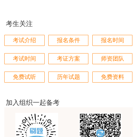
这个班太适合我这种自制力差的了，有班主任督促
使用和维护要求。
着，群里还有老师带学，真不错
推荐阅读：
考生关注
用户zh****87
贾老师讲的太好了，题库、资料还多
【重磅】2019年中级注册安全工程师考试大
考试介绍
报名条件
报名时间
纲发布
用户zh****94
老师们讲的很好，通俗易懂，对小白很友好
考试时间
考证方案
师资团队
【免费直播】注安师需求上升 住建部要求必
用户li****11
配注安师新政解读
免费试听
历年试题
免费资料
建筑专业跟网校过了，今年考其他安全，还是选择网
【解读视频】新政发布，2019年安全考试是否安全？
校。
用户m6****57
注册安全工程师职业资格制度规定
加入组织一起备考
师资过硬，学习无忧，感觉自已选对了
注册安全工程师职业资格考试实施办法
用户da****ng
2019年中级安全工程师精选视频 行动起来吧！
生产技术今年的教学比起去年，在实例的列举上更丰