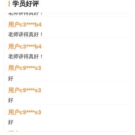
学员好评
工安全仪表系统（SIS）及其技术要求。了解化工
老师讲得真好！
自动化控制系统及其控制方式，了解噪声、振动、
用户c3****b4
粉尘、火灾、温度、气体等检测方法，了解化工过
老师讲得真好！
程的故障诊断技术、无损检测技术。
用户c3****b4
（7）化工事故应急救援技术。运用主要化工
老师讲得真好！
事故灾害类型的应急救援技能和急救知识，编制相
应的应急预案和现场处置方案，了解各类应急器材
用户c9****s3
的工作原理、使用要求和适用范围，根据化工企业
好
事故类型的特点，判定企业配备的应急救援器材的
用户c9****s3
符合性。
好
（8）化工火灾扑救。根据相关消防标准规
用户c9****s3
范，分析、判断化工企业火灾危险性和采取的火灾
好
防控措施，掌握灭火剂类型、工作原理、适用对
用户zh****11
象，掌握化工企业消防器材和设施配备要求，以及