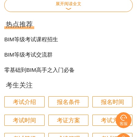
介绍说，今年的Be创新奖设置了23个奖项，其中
展开阅读全文
包括17个Be创新奖和6个特别荣誉奖，中国几乎拿
到近一半的奖项，创历届新高。
热点推荐
BIM技术在中国已有应用实践的成功尝试。总高
BIM等级考试课程招生
632米的“上海中心”，就是通过BIM提升了规划管
理水平和建设质量，其材料损耗从原来的3％降低
BIM等级考试交流群
到万分之一。被誉为北京新地标的——“中国尊”，
零基础到BIM高手之入门必备
从设计到施工，直至顺利交接，BIM技术贯穿始
终。
考生关注
“从这些奖项看背后，必然是BIM应用在公路、
考试介绍
报名条件
报名时间
桥梁、市政、水处理、施工、实景建模等行业和领
域中的不断推进和发展，以及中国BIM精英人才成
考试时间
考证方案
考试方式
长和付出的结果。” Bentley北亚区总裁刘德盛
说。