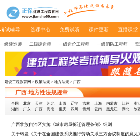
考试辅导
选课中心
免费试听
课件更新
直播课堂
一级建造师
二级建造师
一级造价工程师
一级消防工程师
监
建设工程教育网
>
政策法规
>
地方法规
> 广西
广西-地方性法规规章
全国
北京
天津
河北
山西
辽宁
吉林
上海
内蒙古
江苏
浙
湖南
广东
广西
海南
重庆
四川
贵州
云南
黑龙江
湖北
陕
广西壮族自治区实施《城市房屋拆迁管理条例》细则
关于转发《关于在全国建设系统推行劳动关系三方会议制度的意见