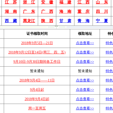
江 苏
浙 江
安 徽
福 建
江 西
山 东
湖 南
广 东
广 西
海 南
重 庆
四 川
西 藏
黑龙江
陕 西
甘 肃
青 海
宁 夏
证书领取时间
领取地址
特
2018年9月5日—21日
点击查看>>
特色
2018年9月12日至14日(周三、四、五)
点击查看>>
特色
9月10日-9月30日期间各工作日
点击查看>>
特色
暂未通知
暂未通知
特色
2018年9月4日——11日
点击查看>>
特色
9月4日起
点击查看>>
特色
2018年9月4日起
点击查看>>
特色
周一至周五
点击查看>>
特色