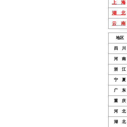
上 海
湖 北
云 南
地区
四 川
河 南
浙 江
宁 夏
广 东
重 庆
河 北
湖 北