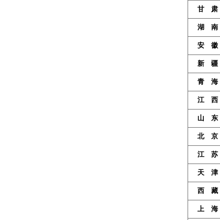
甘 肃
湖 南
安 徽
新 疆
青 海
江 西
山 东
北 京
江 苏
天 津
西 藏
上 海