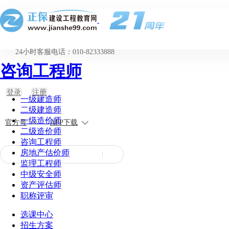
24小时客服电话：010-82333888
咨询工程师
登录
注册
一级建造师
二级建造师
一级造价师
官方号
APP下载
二级造价师
咨询工程师
房地产估价师
监理工程师
中级安全师
资产评估师
职称评审
选课中心
招生方案