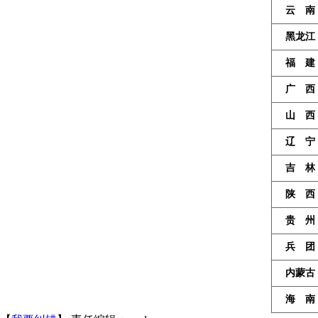
云 南
黑龙江
福 建
广 西
山 西
辽 宁
吉 林
陕 西
贵 州
兵 团
内蒙古
海 南